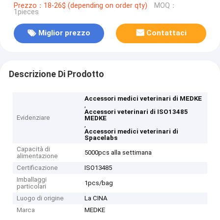
Prezzo：18-26$ (depending on order qty)
MOQ：
1pieces
Miglior prezzo
Contattaci
Descrizione Di Prodotto
Accessori medici veterinari di MEDKE
,
Accessori veterinari di ISO13485
Evidenziare
MEDKE
,
Accessori medici veterinari di
Spacelabs
Capacità di
5000pcs alla settimana
alimentazione
Certificazione
ISO13485
Imballaggi
1pcs/bag
particolari
Luogo di origine
La CINA
Marca
MEDKE