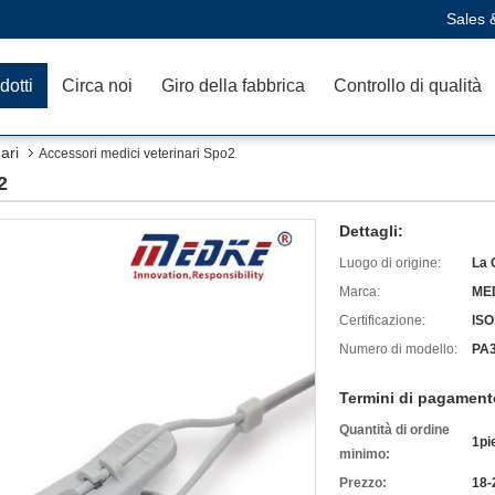
Sales 
dotti
Circa noi
Giro della fabbrica
Controllo di qualità
ari
Accessori medici veterinari Spo2
2
Dettagli:
Luogo di origine:
La 
Marca:
ME
Certificazione:
ISO
Numero di modello:
PA
Termini di pagament
Quantità di ordine
1pi
minimo:
Prezzo:
18-