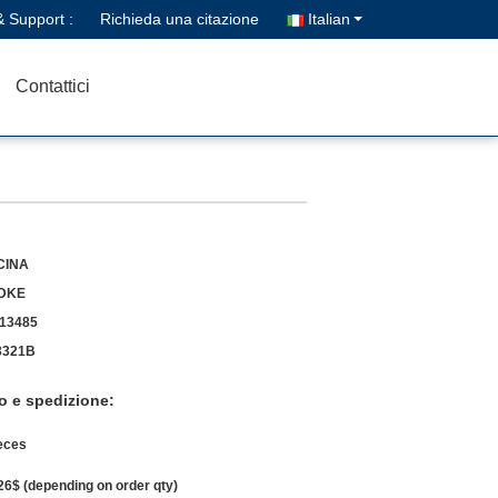
& Support :
Richieda una citazione
Italian
Contattici
CINA
DKE
13485
3321B
o e spedizione:
eces
26$ (depending on order qty)