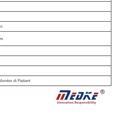
en
nm
Monitor di Patiant