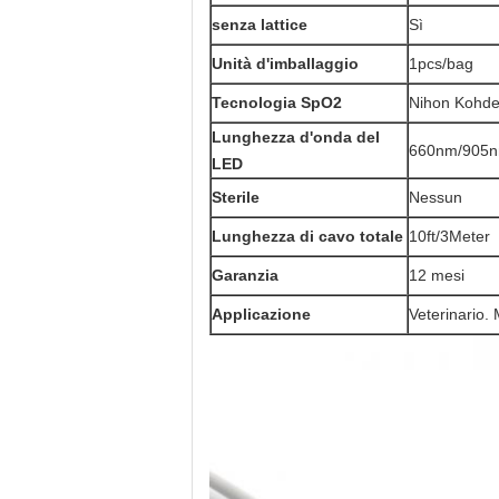
senza lattice
Sì
Unità d'imballaggio
1pcs/bag
Tecnologia SpO2
Nihon Kohd
Lunghezza d'onda del
660nm/905
LED
Sterile
Nessun
Lunghezza di cavo totale
10ft/3Meter
Garanzia
12 mesi
Applicazione
Veterinario. 