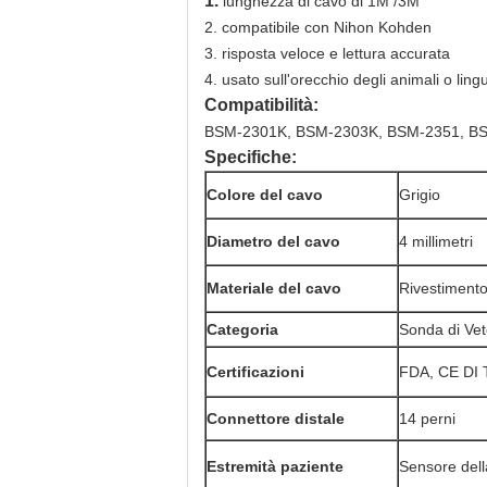
1.
lunghezza di cavo di 1M /3M
2. compatibile con Nihon Kohden
3. risposta veloce e lettura accurata
4. usato sull'orecchio degli animali o ling
Compatibilità:
BSM-2301K, BSM-2303K, BSM-2351, B
Specifiche:
Colore del cavo
Grigio
Diametro del cavo
4 millimetri
Materiale del cavo
Rivestiment
Categoria
Sonda di
Vet
Certificazioni
FDA, CE DI 
Connettore distale
14 perni
Estremità paziente
Sensore della