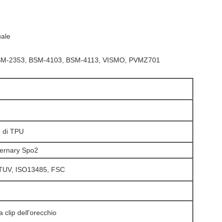
uale
SM-2353, BSM-4103, BSM-4113, VISMO, PVMZ701
o di TPU
ernary
Spo2
TUV, ISO13485, FSC
 clip dell'orecchio