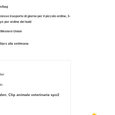
s/bag
stesso trasporto di giorno per il piccolo ordine, 3-
ys per ordine del buld
, Western Union
0pcs alla settimana
ter
io
hden
,
Clip animale veterinaria spo2