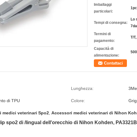
Imballaggi
1pc
particolari:
Lo 
Tempi di consegna:
7da
Termini di
T/T
pagamento:
Capacità di
500
alimentazione:
Contattaci
Lunghezza:
3Me
nto di TPU
Colore:
Grig
 medici veterinari Spo2
,
Accessori medici veterinari di Nihon Ko
lip spo2 di /lingual dell'orecchio di Nihon Kohden, PA3321B