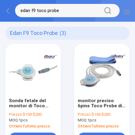
Edan F9 Toco Probe
(3)
Sonda fetale del
monitor preciso
monitor di Toco
6pins Toco Probe di
Transducer White
contrazione di 6pins
Prezzo:
$150-$200
Prezzo:
$150-$200
TPU 6pins Edan F9
Edan F9
MOQ:
1pcs
MOQ:
1pcs
Ottieni l'ultimo prezzo
Ottieni l'ultimo prezzo