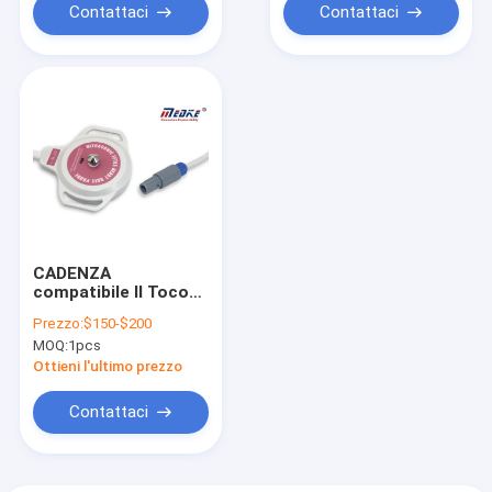
Contattaci
Contattaci
CADENZA
compatibile II Toco
Machine Probe di
Prezzo:
$150-$200
SONATINA
MOQ:
1pcs
Ottieni l'ultimo prezzo
Contattaci