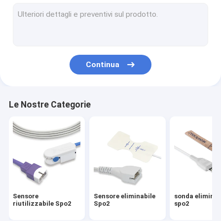
cavo a macchina del ekg
Accessori di elettrocardiogramma
cavo di pressione sanguigna dilagante
Continua
Polsino di NIBP
sonda medica di temperatura
Le Nostre Categorie
Accessori di Electrosurgical
Sonda fetale del monitor
Accessori medici veterinari
Holter Recorder ECG
Sensore
Sensore eliminabile
sonda eliminab
Sensore medico O2
riutilizzabile Spo2
Spo2
spo2