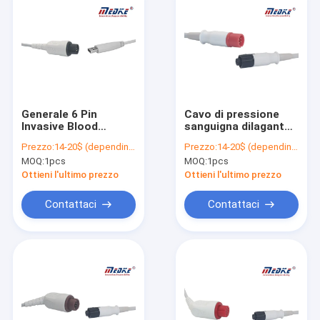
Generale 6 Pin
Cavo di pressione
Invasive Blood
sanguigna dilagante
Pressure Cable
del trasduttore 10ft
Prezzo:
14-20$ (depending on your qty)
Prezzo:
14-20$ (depending on your qty)
dell'adattatore di
Biolight di Medex
MOQ:
1pcs
MOQ:
1pcs
Critikon
Ottieni l'ultimo prezzo
Ottieni l'ultimo prezzo
Contattaci
Contattaci
Casa
Prodotti
Circa noi