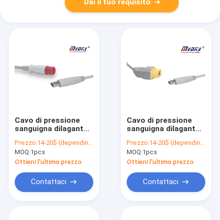
Dai il tuo requisito
Cavo di pressione
Cavo di pressione
sanguigna dilagante
sanguigna dilagante
di Biolight
del trasduttore BSM-
Prezzo:
14-20$ (depending on your qty)
Prezzo:
14-20$ (depending on your qty)
2301 Nihon Kohden di
MOQ:
1pcs
MOQ:
1pcs
USB
Ottieni l'ultimo prezzo
Ottieni l'ultimo prezzo
Contattaci
Contattaci