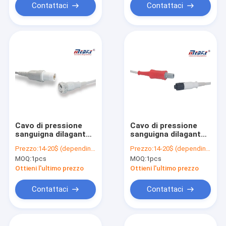
Contattaci
Contattaci
Cavo di pressione
Cavo di pressione
sanguigna dilagante
sanguigna dilagante
dell'argon TPU del
logico creativo 5pin
Prezzo:
14-20$ (depending on your qty)
Prezzo:
14-20$ (depending on your qty)
giro 7pin del FSC
di Medex
MOQ:
1pcs
MOQ:
1pcs
Ottieni l'ultimo prezzo
Ottieni l'ultimo prezzo
Contattaci
Contattaci