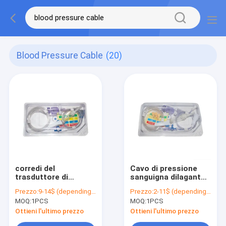
Blood Pressure Cable
(20)
corredi del
Cavo di pressione
trasduttore di
sanguigna dilagante
pressione di Abbott
eliminabile di IBP B.D
Prezzo:
9-14$ (depending on your qty)
Prezzo:
2-11$ (depending on your qty)
Medex del cavo di 3M
Pressure Transducer
MOQ:
1PCS
MOQ:
1PCS
Invasive Blood
Kits
Pressure
Ottieni l'ultimo prezzo
Ottieni l'ultimo prezzo