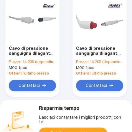
Cavo di pressione
Cavo di pressione
sanguigna dilagante
sanguigna dilagante
di Kontron del
del trasduttore di
Prezzo:
14-20$ (depending on your qty)
Prezzo:
14-20$ (depending on your qty)
trasduttore logico di
Nelcor di pressione
MOQ:
1pcs
MOQ:
1pcs
B0808 Medex
di USB
Ottieni l'ultimo prezzo
Ottieni l'ultimo prezzo
Contattaci
Contattaci
Risparmia tempo
Lasciaci contattare i migliori prodotti con
te.