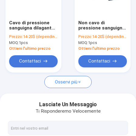
Giro della fabbrica
Controllo di qualità
Cavo di pressione
Non cavo di
sanguigna dilagante
pressione sanguigna
Contattici
di HP M1165A del
dilagante di
Prezzo:
14-20$ (depending on your qty)
Prezzo:
14-20$ (depending on your qty)
trasduttore di Medex
sterilizzazione TPU
MOQ:
1pcs
MOQ:
1pcs
Medex Viatek
Richieda una citazione
Ottieni l'ultimo prezzo
Ottieni l'ultimo prezzo
Contattaci
Contattaci
Sensore riutilizzabile Spo2
Osservi più
Sensore eliminabile Spo2
sonda eliminabile spo2
Lasciate Un Messaggio
Ti Risponderemo Velocemente
Cavo di estensione SPO2
cavo del paziente del ecg