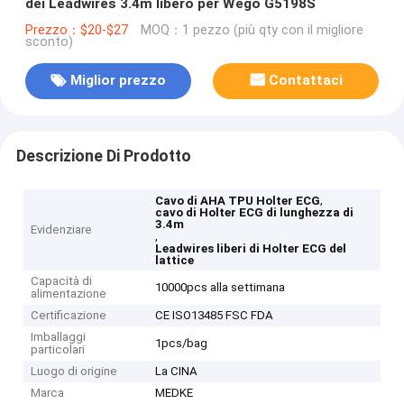
dei Leadwires 3.4m libero per Wego G5198S
Prezzo：$20-$27
MOQ：1 pezzo (più qty con il migliore
sconto)
Miglior prezzo
Contattaci
Descrizione Di Prodotto
,
Cavo di AHA TPU Holter ECG
cavo di Holter ECG di lunghezza di
3.4m
Evidenziare
,
Leadwires liberi di Holter ECG del
lattice
Capacità di
10000pcs alla settimana
alimentazione
Certificazione
CE ISO13485 FSC FDA
Imballaggi
1pcs/bag
particolari
Luogo di origine
La CINA
Marca
MEDKE