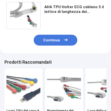
AHA TPU Holter ECG cablano 5 il
lattice di lunghezza dei
Leadwires 3.4m libero per Wego
G5198S
Continua
Prodotti Raccomandati
I cavi TPU del cavo 6
Rivestimento del
Luce dello sg