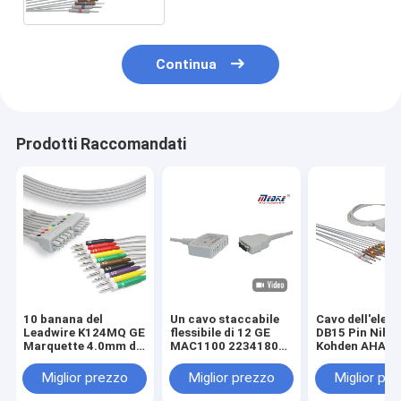
0844-01
Continua
Prodotti Raccomandati
10 banana del
Un cavo staccabile
Cavo dell'elett
Leadwire K124MQ GE
flessibile di 12 GE
DB15 Pin Niho
Marquette 4.0mm di
MAC1100 22341808
Kohden AHA
elettrocardiogramma
Ecg dei cavi
ECG9620 Ecg
di IEC dei cavi
Miglior prezzo
Miglior prezzo
Miglior pr