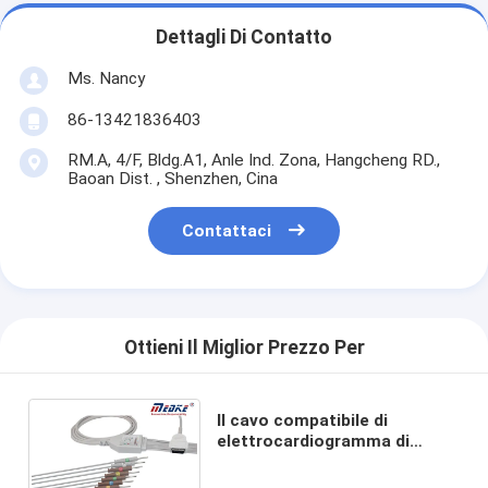
Dettagli Di Contatto
Ms. Nancy
86-13421836403
RM.A, 4/F, Bldg.A1, Anle Ind. Zona, Hangcheng RD.,
Baoan Dist. , Shenzhen, Cina
Contattaci
Ottieni Il Miglior Prezzo Per
Il cavo compatibile di
elettrocardiogramma di
Burdick con 10 cavi AHA ha
riparato l'ago 007704 012-