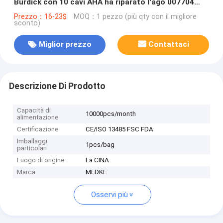
Burdick con 10 cavi AHA ha riparato l'ago 007704
012-0844-01
Prezzo：16-23$
MOQ：1 pezzo (più qty con il migliore
sconto)
Miglior prezzo
Contattaci
Descrizione Di Prodotto
Capacità di
10000pcs/month
alimentazione
Certificazione
CE/ISO 13485 FSC FDA
Imballaggi
1pcs/bag
particolari
Luogo di origine
La CINA
Marca
MEDKE
Osservi più