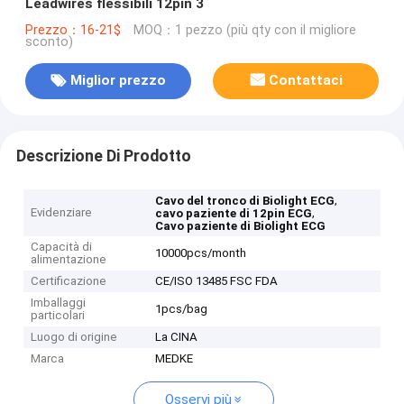
Leadwires flessibili 12pin 3
Prezzo：16-21$
MOQ：1 pezzo (più qty con il migliore
sconto)
Miglior prezzo
Contattaci
Descrizione Di Prodotto
,
Cavo del tronco di Biolight ECG
Evidenziare
,
cavo paziente di 12pin ECG
Cavo paziente di Biolight ECG
Capacità di
10000pcs/month
alimentazione
Certificazione
CE/ISO 13485 FSC FDA
Imballaggi
1pcs/bag
particolari
Luogo di origine
La CINA
Marca
MEDKE
Osservi più