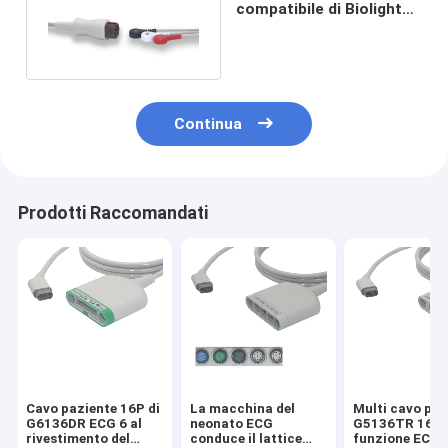
compatibile di Biolight
ECG dei Leadwires
flessibili 12pin 3
Continua
Prodotti Raccomandati
Cavo paziente 16P di
La macchina del
Multi cavo paz
G6136DR ECG 6 al
neonato ECG
G5136TR 16P 
rivestimento del
conduce il lattice
funzione ECG 